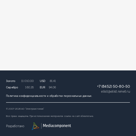
Золото
11 010,00
USD
81,41
+7 (8452) 50-80-50
Серебро
160,35
EUR
94,06
elist
@
elist.renet.ru
Политика конфиденциальности и обработки персональных данных.
© 2007-2026 АО “Электроисточник”
Все права защищены. При использовании материалов ссылка на сайт обязательна.
Разработано