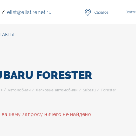
elist
@
elist.renet.ru
/
Войт
Саратов
ТАКТЫ
UBARU FORESTER
/
/
/
/
ая
Автомобили
Легковые автомобили
Subaru
Forester
 вашему запросу ничего не найдено