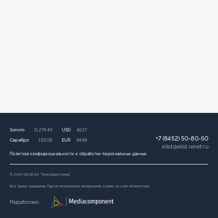
Золото
11 274,43
USD
82,17
+7 (8452) 50-80-50
Серебро
163,09
EUR
94,84
elist
@
elist.renet.ru
Политика конфиденциальности и обработки персональных данных.
© 2007-2026 АО “Электроисточник”
Все права защищены. При использовании материалов ссылка на сайт обязательна.
Разработано