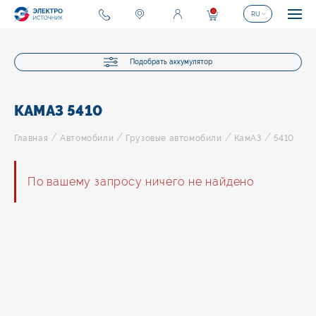
0
RU
Подобрать аккумулятор
КАМАЗ 5410
/
/
/
/
Главная
Автомобили
Грузовые автомобили
КамАЗ
5410
По вашему запросу ничего не найдено