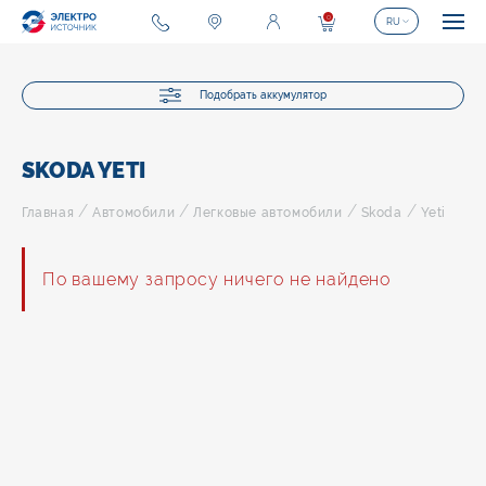
0
RU
Подобрать аккумулятор
SKODA YETI
/
/
/
/
Главная
Автомобили
Легковые автомобили
Skoda
Yeti
По вашему запросу ничего не найдено