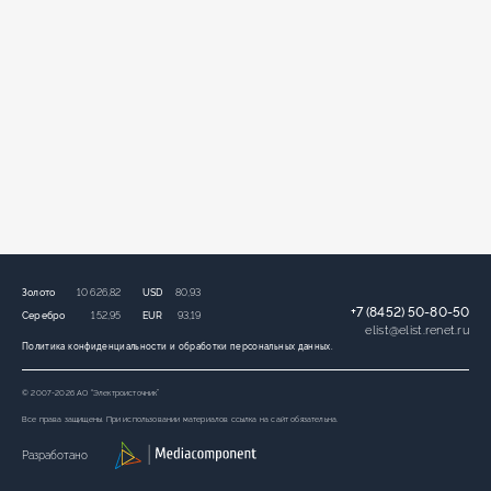
Золото
10 626,82
USD
80,93
+7 (8452) 50-80-50
Серебро
152,95
EUR
93,19
elist
@
elist.renet.ru
Политика конфиденциальности и обработки персональных данных.
© 2007-2026 АО “Электроисточник”
Все права защищены. При использовании материалов ссылка на сайт обязательна.
Разработано