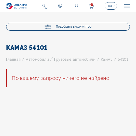
0
RU
Подобрать аккумулятор
КАМАЗ 54101
/
/
/
/
Главная
Автомобили
Грузовые автомобили
КамАЗ
54101
По вашему запросу ничего не найдено