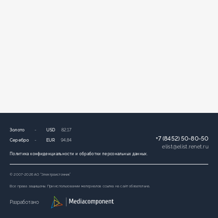
Золото
-
USD
82,17
+7 (8452) 50-80-50
Серебро
-
EUR
94,84
elist
@
elist.renet.ru
Политика конфиденциальности и обработки персональных данных.
© 2007-2026 АО “Электроисточник”
Все права защищены. При использовании материалов ссылка на сайт обязательна.
Разработано