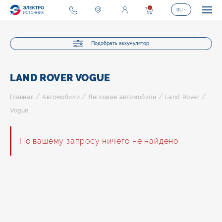
0
RU
Подобрать аккумулятор
LAND ROVER VOGUE
/
/
/
/
Главная
Автомобили
Легковые автомобили
Land Rover
Vogue
По вашему запросу ничего не найдено