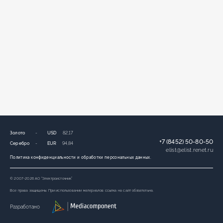
Золото
-
USD
82,17
+7 (8452) 50-80-50
Серебро
-
EUR
94,84
elist
@
elist.renet.ru
Политика конфиденциальности и обработки персональных данных.
© 2007-2026 АО “Электроисточник”
Все права защищены. При использовании материалов ссылка на сайт обязательна.
Разработано