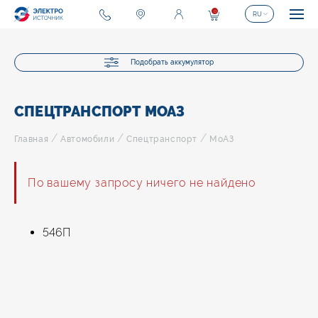
0
RU
Подобрать аккумулятор
СПЕЦТРАНСПОРТ МОАЗ
/
/
/
Главная
Автомобили
Спецтранспорт
МоАЗ
По вашему запросу ничего не найдено
546П