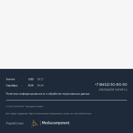
Золото
-
USD
82,17
+7 (8452) 50-80-50
Серебро
-
EUR
94,84
elist
@
elist.renet.ru
Политика конфиденциальности и обработки персональных данных.
© 2007-2026 АО “Электроисточник”
Все права защищены. При использовании материалов ссылка на сайт обязательна.
Разработано