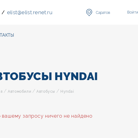
elist
@
elist.renet.ru
/
Войт
Саратов
ТАКТЫ
ВТОБУСЫ HYNDAI
/
/
/
ая
Автомобили
Автобусы
Hyndai
 вашему запросу ничего не найдено