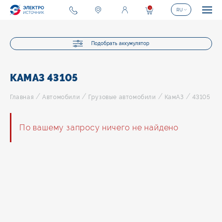
0
RU
Подобрать аккумулятор
КАМАЗ 43105
/
/
/
/
Главная
Автомобили
Грузовые автомобили
КамАЗ
43105
По вашему запросу ничего не найдено