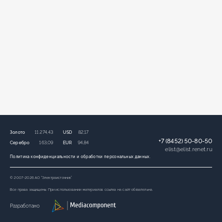
Золото
11 274,43
USD
82,17
+7 (8452) 50-80-50
Серебро
163,09
EUR
94,84
elist
@
elist.renet.ru
Политика конфиденциальности и обработки персональных данных.
© 2007-2026 АО “Электроисточник”
Все права защищены. При использовании материалов ссылка на сайт обязательна.
Разработано