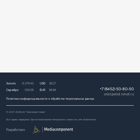
Золото
11 274,43
USD
82,17
+7 (8452) 50-80-50
Серебро
163,09
EUR
94,84
elist
@
elist.renet.ru
Политика конфиденциальности и обработки персональных данных.
© 2007-2026 АО “Электроисточник”
Все права защищены. При использовании материалов ссылка на сайт обязательна.
Разработано