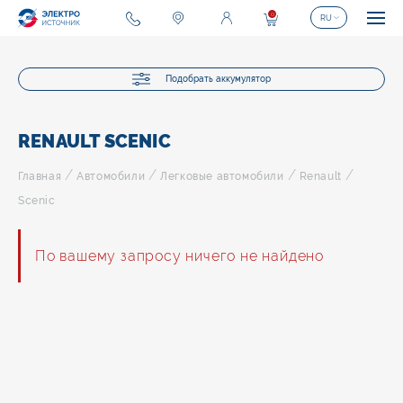
0
RU
Подобрать аккумулятор
RENAULT SCENIC
/
/
/
/
Главная
Автомобили
Легковые автомобили
Renault
Scenic
По вашему запросу ничего не найдено