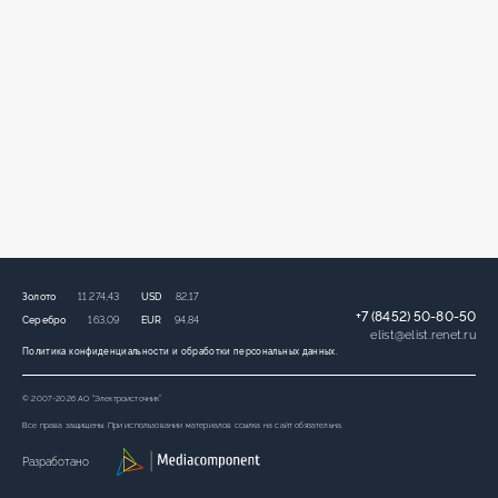
Золото
11 274,43
USD
82,17
+7 (8452) 50-80-50
Серебро
163,09
EUR
94,84
elist
@
elist.renet.ru
Политика конфиденциальности и обработки персональных данных.
© 2007-2026 АО “Электроисточник”
Все права защищены. При использовании материалов ссылка на сайт обязательна.
Разработано