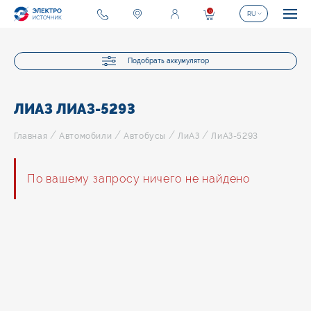
0
RU
Подобрать аккумулятор
ЛИАЗ ЛИАЗ-5293
/
/
/
/
Главная
Автомобили
Автобусы
ЛиАЗ
ЛиАЗ-5293
По вашему запросу ничего не найдено