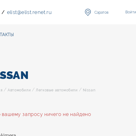
elist
@
elist.renet.ru
/
Войт
Саратов
ТАКТЫ
ISSAN
/
/
/
ая
Автомобили
Легковые автомобили
Nissan
 вашему запросу ничего не найдено
Almera