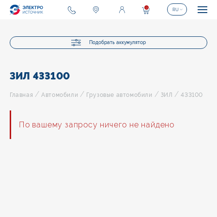
0
RU
Подобрать аккумулятор
ЗИЛ 433100
/
/
/
/
Главная
Автомобили
Грузовые автомобили
ЗИЛ
433100
По вашему запросу ничего не найдено