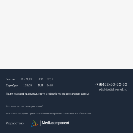
Золото
11 274,43
USD
82,17
+7 (8452) 50-80-50
Серебро
163,09
EUR
94,84
elist
@
elist.renet.ru
Политика конфиденциальности и обработки персональных данных.
© 2007-2026 АО “Электроисточник”
Все права защищены. При использовании материалов ссылка на сайт обязательна.
Разработано