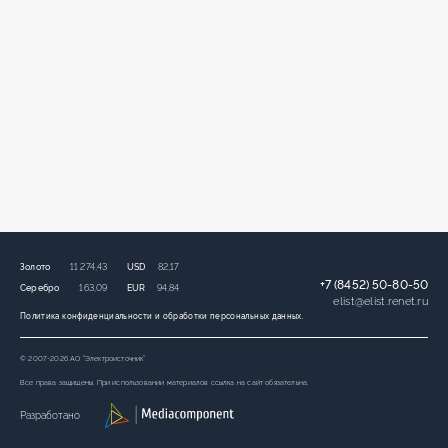
Золото
11 274,43
USD
82,17
+7 (8452) 50-80-50
Серебро
163,09
EUR
94,84
elist
@
elist.renet.ru
Политика конфиденциальности и обработки персональных данных.
© 2007-2026 АО “Электроисточник”
Все права защищены. При использовании материалов ссылка на сайт обязательна.
Разработано