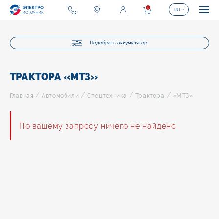
0
RU
Подобрать аккумулятор
ТРАКТОРА «МТЗ»
/
/
/
/
Главная
Автомобили
Спецтехника
Трактора
«МТЗ»
По вашему запросу ничего не найдено