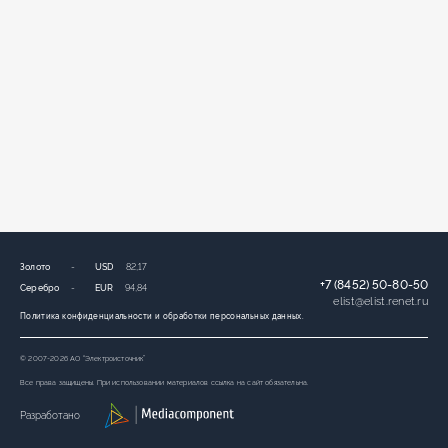
Золото
-
USD
82,17
+7 (8452) 50-80-50
Серебро
-
EUR
94,84
elist
@
elist.renet.ru
Политика конфиденциальности и обработки персональных данных.
© 2007-2026 АО “Электроисточник”
Все права защищены. При использовании материалов ссылка на сайт обязательна.
Разработано