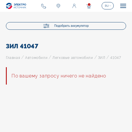
0
RU
Подобрать аккумулятор
ЗИЛ 41047
/
/
/
/
Главная
Автомобили
Легковые автомобили
ЗИЛ
41047
По вашему запросу ничего не найдено