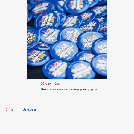
03 сентября
Начало осени не повод для грусти!
1
2
Вперед