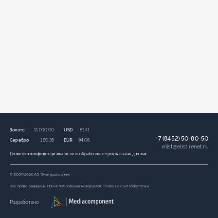
Золото
11 010,00
USD
81,41
+7 (8452) 50-80-50
Серебро
160,35
EUR
94,06
elist
@
elist.renet.ru
Политика конфиденциальности и обработки персональных данных.
© 2007-2026 АО “Электроисточник”
Все права защищены. При использовании материалов ссылка на сайт обязательна.
Разработано