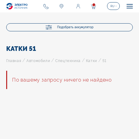
0
RU
Подобрать аккумулятор
КАТКИ 51
/
/
/
/
Главная
Автомобили
Спецтехника
Катки
51
По вашему запросу ничего не найдено