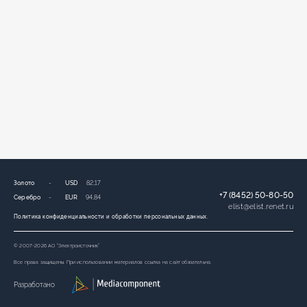
Золото
-
USD
82,17
+7 (8452) 50-80-50
Серебро
-
EUR
94,84
elist
@
elist.renet.ru
Политика конфиденциальности и обработки персональных данных.
© 2007-2026 АО “Электроисточник”
Все права защищены. При использовании материалов ссылка на сайт обязательна.
Разработано