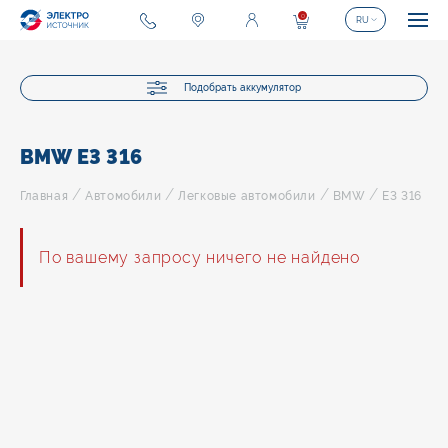
0
RU
Подобрать аккумулятор
BMW E3 316
/
/
/
/
Главная
Автомобили
Легковые автомобили
BMW
E3 316
По вашему запросу ничего не найдено