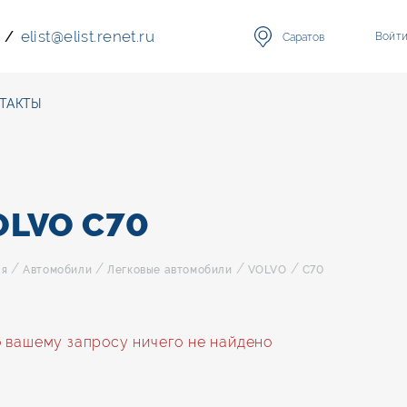
elist
@
elist.renet.ru
/
Войт
Саратов
ТАКТЫ
OLVO C70
/
/
/
/
ая
Автомобили
Легковые автомобили
VOLVO
C70
 вашему запросу ничего не найдено