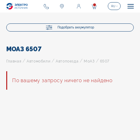
0
RU
Подобрать аккумулятор
МОАЗ 6507
/
/
/
/
Главная
Автомобили
Автопоезда
МоАЗ
6507
По вашему запросу ничего не найдено