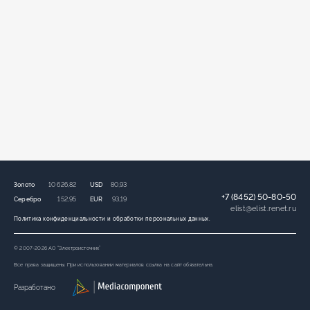
Золото
10 626,82
USD
80,93
+7 (8452) 50-80-50
Серебро
152,95
EUR
93,19
elist
@
elist.renet.ru
Политика конфиденциальности и обработки персональных данных.
© 2007-2026 АО “Электроисточник”
Все права защищены. При использовании материалов ссылка на сайт обязательна.
Разработано