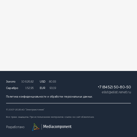
Золото
10 626,82
USD
80,93
+7 (8452) 50-80-50
Серебро
152,95
EUR
93,19
elist
@
elist.renet.ru
Политика конфиденциальности и обработки персональных данных.
© 2007-2026 АО “Электроисточник”
Все права защищены. При использовании материалов ссылка на сайт обязательна.
Разработано