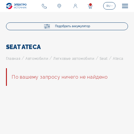
0
RU
Подобрать аккумулятор
SEAT ATECA
/
/
/
/
Главная
Автомобили
Легковые автомобили
Seat
Ateca
По вашему запросу ничего не найдено