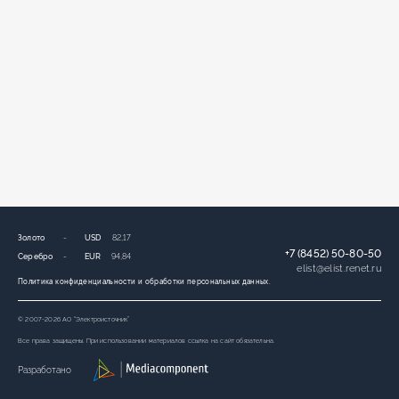
Золото
-
USD
82,17
+7 (8452) 50-80-50
Серебро
-
EUR
94,84
elist
@
elist.renet.ru
Политика конфиденциальности и обработки персональных данных.
© 2007-2026 АО “Электроисточник”
Все права защищены. При использовании материалов ссылка на сайт обязательна.
Разработано