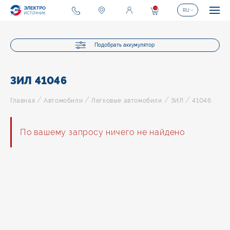
0
RU
Подобрать аккумулятор
ЗИЛ 41046
/
/
/
/
Главная
Автомобили
Легковые автомобили
ЗИЛ
41046
По вашему запросу ничего не найдено