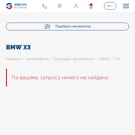
0
RU
Подобрать аккумулятор
BMW X3
/
/
/
/
Главная
Автомобили
Легковые автомобили
BMW
X3
По вашему запросу ничего не найдено