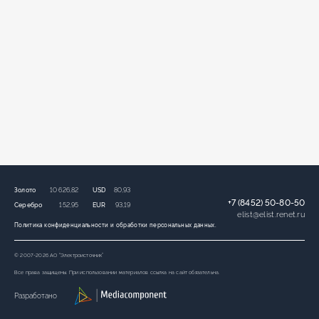
Золото
10 626,82
USD
80,93
+7 (8452) 50-80-50
Серебро
152,95
EUR
93,19
elist
@
elist.renet.ru
Политика конфиденциальности и обработки персональных данных.
© 2007-2026 АО “Электроисточник”
Все права защищены. При использовании материалов ссылка на сайт обязательна.
Разработано