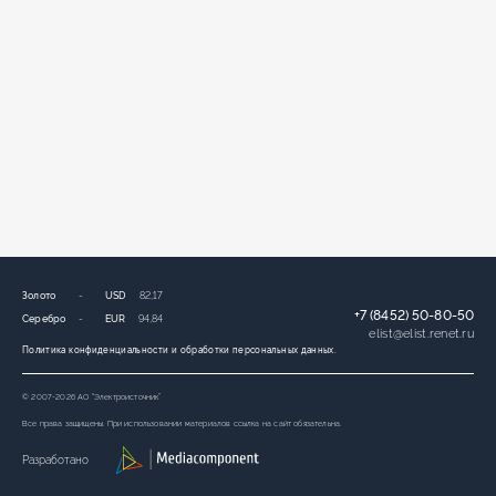
Золото
-
USD
82,17
+7 (8452) 50-80-50
Серебро
-
EUR
94,84
elist
@
elist.renet.ru
Политика конфиденциальности и обработки персональных данных.
© 2007-2026 АО “Электроисточник”
Все права защищены. При использовании материалов ссылка на сайт обязательна.
Разработано