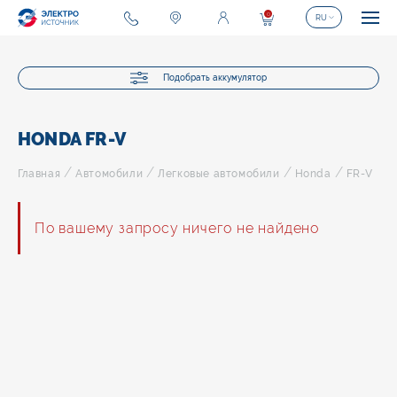
0
RU
Подобрать аккумулятор
HONDA FR-V
/
/
/
/
Главная
Автомобили
Легковые автомобили
Honda
FR-V
По вашему запросу ничего не найдено