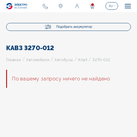
0
RU
Подобрать аккумулятор
КАВЗ 3270-012
/
/
/
/
Главная
Автомобили
Автобусы
КАвЗ
3270-012
По вашему запросу ничего не найдено