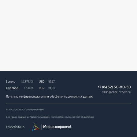
Золото
11 274,43
USD
82,17
+7 (8452) 50-80-50
Серебро
163,09
EUR
94,84
elist
@
elist.renet.ru
Политика конфиденциальности и обработки персональных данных.
© 2007-2026 АО “Электроисточник”
Все права защищены. При использовании материалов ссылка на сайт обязательна.
Разработано