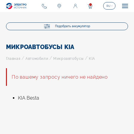
0
RU
Подобрать аккумулятор
МИКРОАВТОБУСЫ KIA
/
/
/
Главная
Автомобили
Микроавтобусы
KIA
По вашему запросу ничего не найдено
KIA Besta