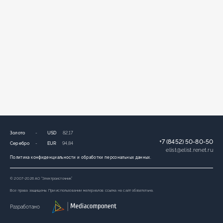
Золото
-
USD
82,17
+7 (8452) 50-80-50
Серебро
-
EUR
94,84
elist
@
elist.renet.ru
Политика конфиденциальности и обработки персональных данных.
© 2007-2026 АО “Электроисточник”
Все права защищены. При использовании материалов ссылка на сайт обязательна.
Разработано