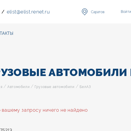
elist
@
elist.renet.ru
/
Войт
Саратов
ТАКТЫ
РУЗОВЫЕ АВТОМОБИЛИ 
/
/
/
ая
Автомобили
Грузовые автомобили
БелАЗ
 вашему запросу ничего не найдено
75213