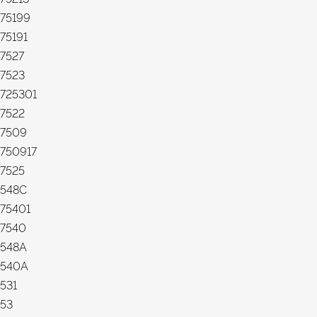
75199
75191
7527
7523
725301
7522
7509
750917
7525
548С
75401
7540
548А
540А
531
53