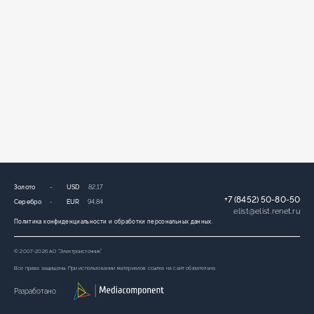
Золото
-
USD
82,17
+7 (8452) 50-80-50
Серебро
-
EUR
94,84
elist
@
elist.renet.ru
Политика конфиденциальности и обработки персональных данных.
© 2007-2026 АО “Электроисточник”
Все права защищены. При использовании материалов ссылка на сайт обязательна.
Разработано