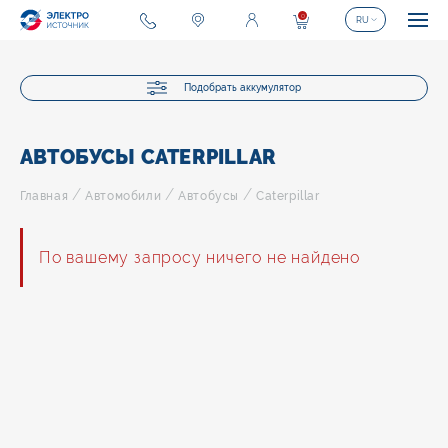
0
RU
Подобрать аккумулятор
АВТОБУСЫ CATERPILLAR
/
/
/
Главная
Автомобили
Автобусы
Caterpillar
По вашему запросу ничего не найдено