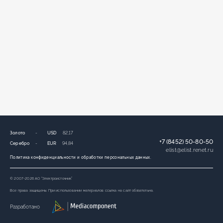
Золото
-
USD
82,17
+7 (8452) 50-80-50
Серебро
-
EUR
94,84
elist
@
elist.renet.ru
Политика конфиденциальности и обработки персональных данных.
© 2007-2026 АО “Электроисточник”
Все права защищены. При использовании материалов ссылка на сайт обязательна.
Разработано