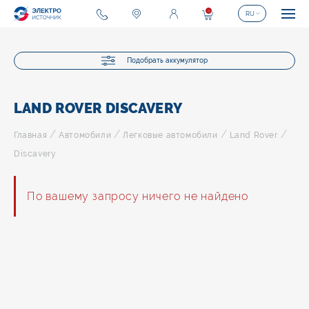
0
RU
Подобрать аккумулятор
LAND ROVER DISCAVERY
/
/
/
/
Главная
Автомобили
Легковые автомобили
Land Rover
Discavery
По вашему запросу ничего не найдено