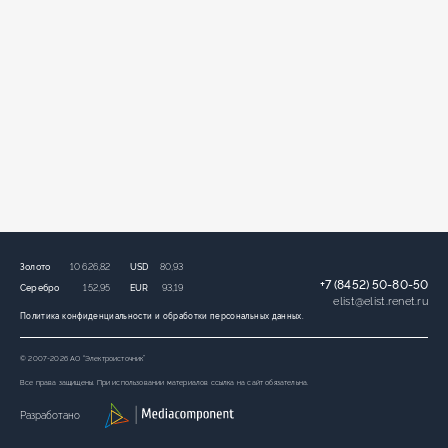
Золото
10 626,82
USD
80,93
+7 (8452) 50-80-50
Серебро
152,95
EUR
93,19
elist
@
elist.renet.ru
Политика конфиденциальности и обработки персональных данных.
© 2007-2026 АО “Электроисточник”
Все права защищены. При использовании материалов ссылка на сайт обязательна.
Разработано