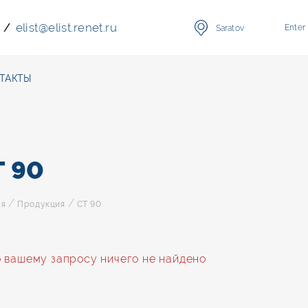
elist
@
elist.renet.ru
/
Enter
Saratov
ТАКТЫ
Т 90
/
/
ая
Продукция
СТ 90
 вашему запросу ничего не найдено