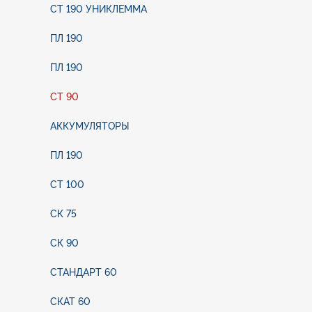
PEUGEOT 104 (от
СТ 190 УНИКЛЕММА
0,9 до 1,4)
PEUGEOT 204
ПЛ 190
PEUGEOT 208
PEUGEOT 305
ПЛ 190
PEUGEOT 309
PEUGEOT 407
СТ 90
PEUGEOT 508
PEUGEOT 807
АККУМУЛЯТОРЫ
PEUGEOT RCZ
Skoda Skoda 100
ПЛ 190
Skoda Skoda
Felicia
Skoda Skoda
СТ 100
Superb
Skoda Citigo
СК 75
Skoda Octavia
Skoda Yeti
СК 90
Skoda Favorit
Skoda Rapid
СТАНДАРТ 60
Skoda Roomster
Jeep Liberty
СКАТ 60
Jeep Renegate