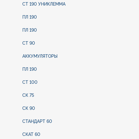
PEUGEOT 104 (от
СТ 190 УНИКЛЕММА
0,9 до 1,4)
PEUGEOT 204
ПЛ 190
PEUGEOT 208
PEUGEOT 305
ПЛ 190
PEUGEOT 309
PEUGEOT 407
СТ 90
PEUGEOT 508
PEUGEOT 807
АККУМУЛЯТОРЫ
PEUGEOT RCZ
Skoda Skoda 100
ПЛ 190
Skoda Skoda
Felicia
Skoda Skoda
СТ 100
Superb
Skoda Citigo
СК 75
Skoda Octavia
Skoda Yeti
СК 90
Skoda Favorit
Skoda Rapid
СТАНДАРТ 60
Skoda Roomster
Jeep Liberty
СКАТ 60
Jeep Renegate