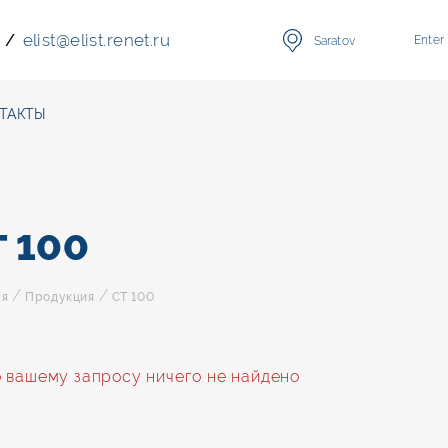
elist
@
elist.renet.ru
/
Enter
Saratov
ТАКТЫ
Т 100
/
/
ая
Продукция
СТ 100
 вашему запросу ничего не найдено