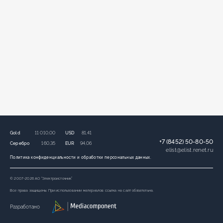
Gold
11 010,00
USD
81,41
+7 (8452) 50-80-50
Серебро
160,35
EUR
94,06
elist
@
elist.renet.ru
Политика конфиденциальности и обработки персональных данных.
© 2007-2026 АО “Электроисточник”
Все права защищены. При использовании материалов ссылка на сайт обязательна.
Разработано