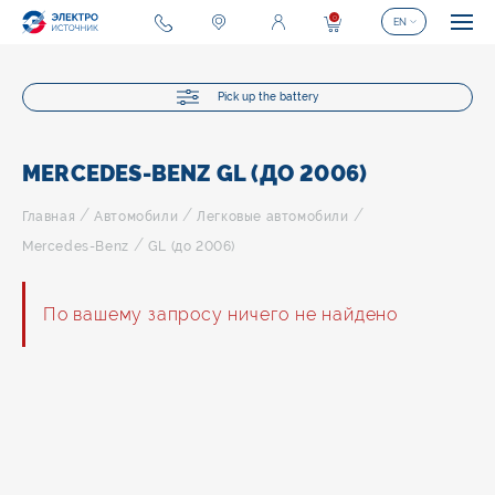
0
EN
Pick up the battery
MERCEDES-BENZ GL (ДО 2006)
/
/
/
Главная
Автомобили
Легковые автомобили
/
Mercedes-Benz
GL (до 2006)
По вашему запросу ничего не найдено