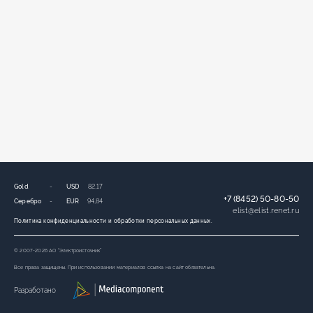
Gold
-
USD
82,17
+7 (8452) 50-80-50
Серебро
-
EUR
94,84
elist
@
elist.renet.ru
Политика конфиденциальности и обработки персональных данных.
© 2007-2026 АО “Электроисточник”
Все права защищены. При использовании материалов ссылка на сайт обязательна.
Разработано