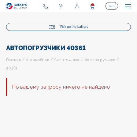
0
EN
Pick up the battery
АВТОПОГРУЗЧИКИ 40361
/
/
/
/
Главная
Автомобили
Спецтехника
Автопогрузчики
40361
По вашему запросу ничего не найдено