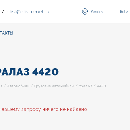
elist
@
elist.renet.ru
/
Enter
Saratov
ТАКТЫ
РАЛАЗ 4420
/
/
/
/
ая
Автомобили
Грузовые автомобили
УралАЗ
4420
 вашему запросу ничего не найдено