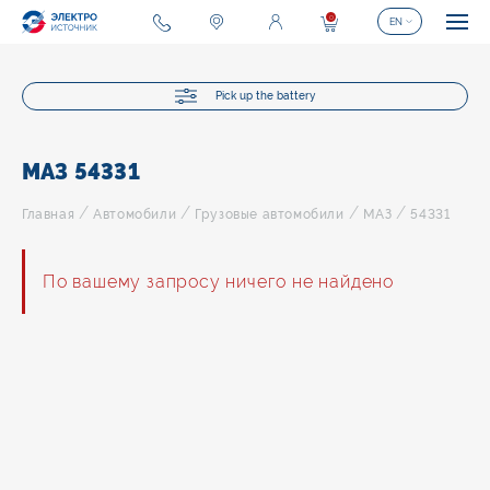
0
EN
Pick up the battery
МАЗ 54331
/
/
/
/
Главная
Автомобили
Грузовые автомобили
МАЗ
54331
По вашему запросу ничего не найдено