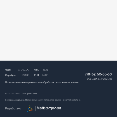
Gold
11 010,00
USD
81,41
+7 (8452) 50-80-50
Серебро
160,35
EUR
94,06
elist
@
elist.renet.ru
Политика конфиденциальности и обработки персональных данных.
© 2007-2026 АО “Электроисточник”
Все права защищены. При использовании материалов ссылка на сайт обязательна.
Разработано