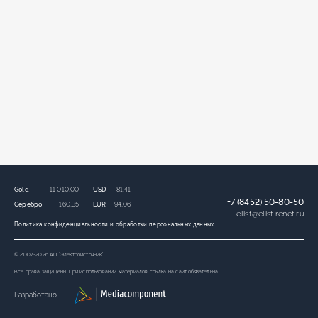
Gold
11 010,00
USD
81,41
+7 (8452) 50-80-50
Серебро
160,35
EUR
94,06
elist
@
elist.renet.ru
Политика конфиденциальности и обработки персональных данных.
© 2007-2026 АО “Электроисточник”
Все права защищены. При использовании материалов ссылка на сайт обязательна.
Разработано