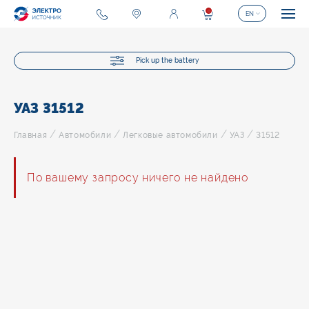
0
EN
Pick up the battery
УАЗ 31512
/
/
/
/
Главная
Автомобили
Легковые автомобили
УАЗ
31512
По вашему запросу ничего не найдено