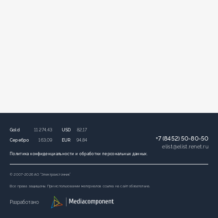
Gold
11 274,43
USD
82,17
+7 (8452) 50-80-50
Серебро
163,09
EUR
94,84
elist
@
elist.renet.ru
Политика конфиденциальности и обработки персональных данных.
© 2007-2026 АО “Электроисточник”
Все права защищены. При использовании материалов ссылка на сайт обязательна.
Разработано