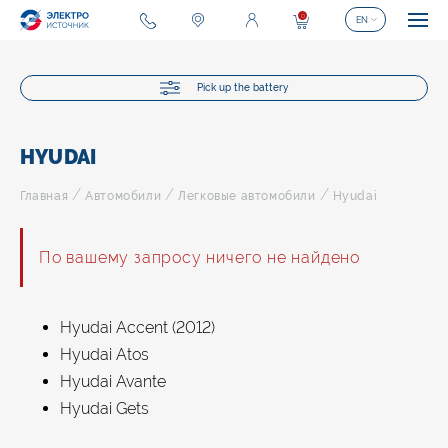
0
EN
Pick up the battery
HYUDAI
/
/
/
Главная
Автомобили
Легковые автомобили
Hyudai
По вашему запросу ничего не найдено
Hyudai Accent (2012)
Hyudai Atos
Hyudai Avante
Hyudai Gets