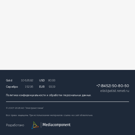
Gold
10 626,82
USD
80,93
+7 (8452) 50-80-50
Серебро
152,95
EUR
93,19
elist
@
elist.renet.ru
Политика конфиденциальности и обработки персональных данных.
© 2007-2026 АО “Электроисточник”
Все права защищены. При использовании материалов ссылка на сайт обязательна.
Разработано