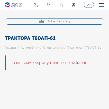
0
EN
Pick up the battery
ТРАКТОРА Т60АП-61
/
/
/
/
Главная
Автомобили
Спецтехника
Трактора
Т60АП-61
По вашему запросу ничего не найдено