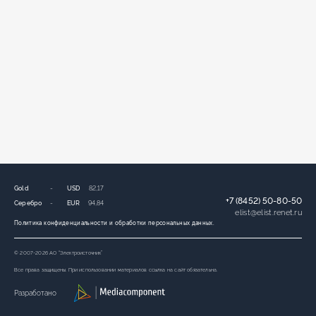
Gold
-
USD
82,17
+7 (8452) 50-80-50
Серебро
-
EUR
94,84
elist
@
elist.renet.ru
Политика конфиденциальности и обработки персональных данных.
© 2007-2026 АО “Электроисточник”
Все права защищены. При использовании материалов ссылка на сайт обязательна.
Разработано