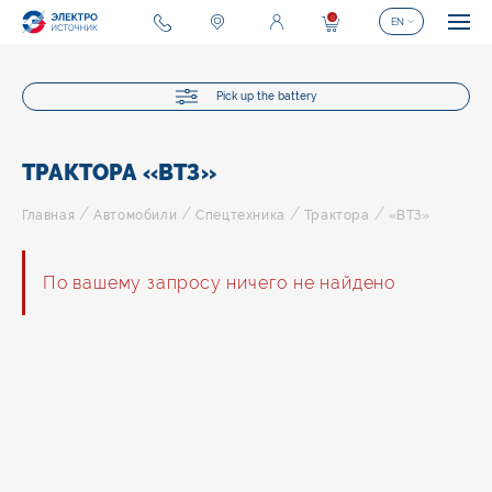
0
EN
Pick up the battery
ТРАКТОРА «ВТЗ»
/
/
/
/
Главная
Автомобили
Спецтехника
Трактора
«ВТЗ»
По вашему запросу ничего не найдено