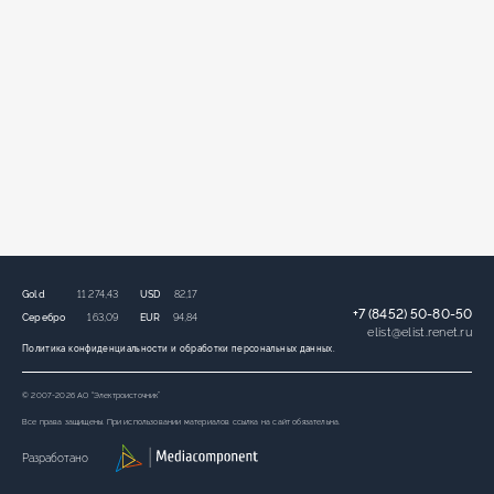
Gold
11 274,43
USD
82,17
+7 (8452) 50-80-50
Серебро
163,09
EUR
94,84
elist
@
elist.renet.ru
Политика конфиденциальности и обработки персональных данных.
© 2007-2026 АО “Электроисточник”
Все права защищены. При использовании материалов ссылка на сайт обязательна.
Разработано