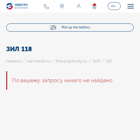
0
EN
Pick up the battery
ЗИЛ 118
/
/
/
/
Главная
Автомобили
Микроавтобусы
ЗИЛ
118
По вашему запросу ничего не найдено