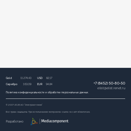
Gold
11 274,43
USD
82,17
+7 (8452) 50-80-50
Серебро
163,09
EUR
94,84
elist
@
elist.renet.ru
Политика конфиденциальности и обработки персональных данных.
© 2007-2026 АО “Электроисточник”
Все права защищены. При использовании материалов ссылка на сайт обязательна.
Разработано