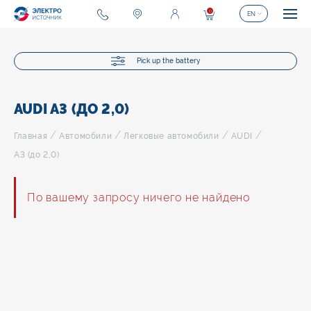
0
EN
Pick up the battery
AUDI A3 (ДО 2,0)
/
/
/
/
Главная
Автомобили
Легковые автомобили
AUDI
A3 (до 2,0)
По вашему запросу ничего не найдено