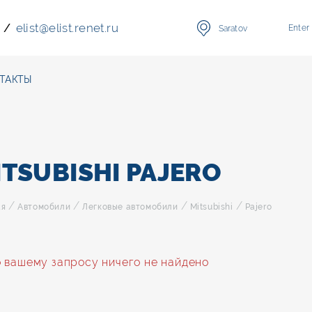
elist
@
elist.renet.ru
/
Enter
Saratov
ТАКТЫ
ITSUBISHI PAJERO
/
/
/
/
ая
Автомобили
Легковые автомобили
Mitsubishi
Pajero
 вашему запросу ничего не найдено