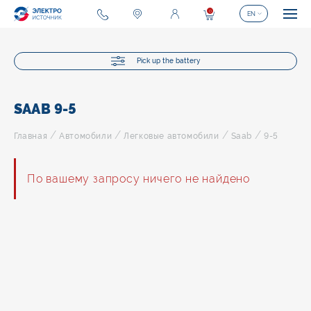
0
EN
Pick up the battery
SAAB 9-5
/
/
/
/
Главная
Автомобили
Легковые автомобили
Saab
9-5
По вашему запросу ничего не найдено