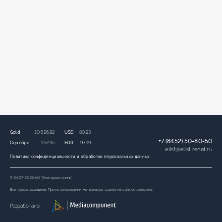
Gold
10 626,82
USD
80,93
+7 (8452) 50-80-50
Серебро
152,95
EUR
93,19
elist
@
elist.renet.ru
Политика конфиденциальности и обработки персональных данных.
© 2007-2026 АО “Электроисточник”
Все права защищены. При использовании материалов ссылка на сайт обязательна.
Разработано