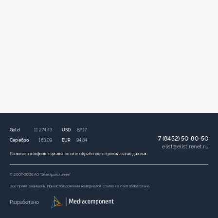
Gold
11 274,43
USD
82,17
+7 (8452) 50-80-50
Серебро
163,09
EUR
94,84
elist
@
elist.renet.ru
Политика конфиденциальности и обработки персональных данных.
© 2007-2026 АО “Электроисточник”
Все права защищены. При использовании материалов ссылка на сайт обязательна.
Разработано