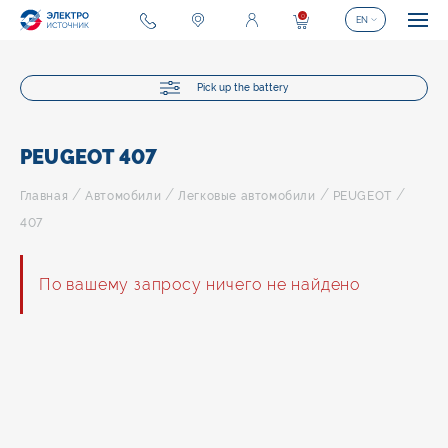
0
EN
Pick up the battery
PEUGEOT 407
/
/
/
/
Главная
Автомобили
Легковые автомобили
PEUGEOT
407
По вашему запросу ничего не найдено