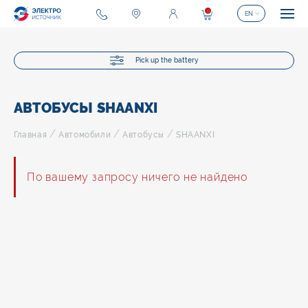
0
EN
Pick up the battery
АВТОБУСЫ SHAANXI
/
/
/
Главная
Автомобили
Автобусы
SHAANXI
По вашему запросу ничего не найдено