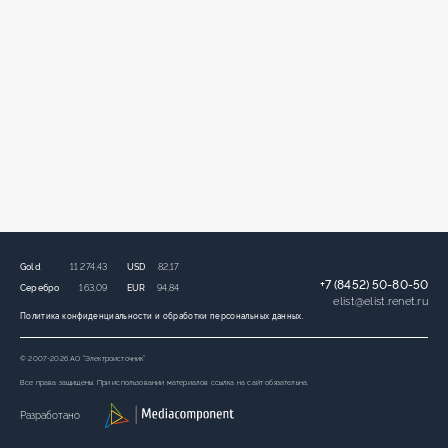
Gold
11 274,43
USD
82,17
+7 (8452) 50-80-50
Серебро
163,09
EUR
94,84
elist
@
elist.renet.ru
Политика конфиденциальности и обработки персональных данных.
© 2007-2026 АО “Электроисточник”
Все права защищены. При использовании материалов ссылка на сайт обязательна.
Разработано