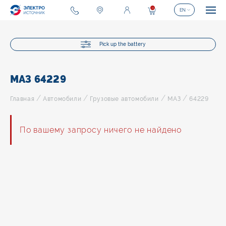
0
EN
Pick up the battery
МАЗ 64229
/
/
/
/
Главная
Автомобили
Грузовые автомобили
МАЗ
64229
По вашему запросу ничего не найдено