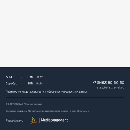
Gold
-
USD
82,17
+7 (8452) 50-80-50
Серебро
-
EUR
94,84
elist
@
elist.renet.ru
Политика конфиденциальности и обработки персональных данных.
© 2007-2026 АО “Электроисточник”
Все права защищены. При использовании материалов ссылка на сайт обязательна.
Разработано