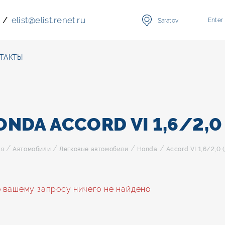
elist
@
elist.renet.ru
/
Enter
Saratov
ТАКТЫ
NDA ACCORD VI 1,6/2,0 
/
/
/
/
ая
Автомобили
Легковые автомобили
Honda
Accord VI 1,6/2,0 (
 вашему запросу ничего не найдено