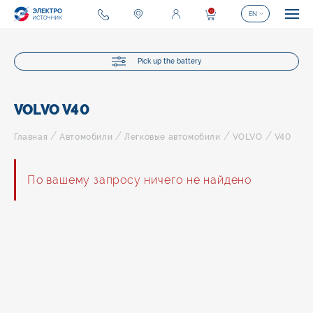
0
EN
Pick up the battery
VOLVO V40
/
/
/
/
Главная
Автомобили
Легковые автомобили
VOLVO
V40
По вашему запросу ничего не найдено