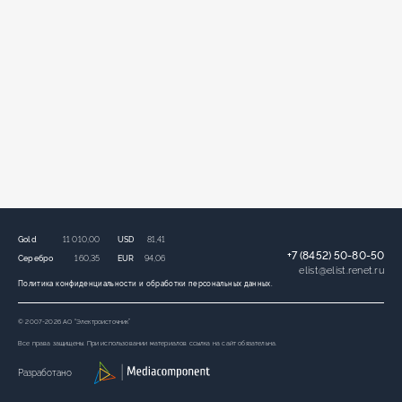
Gold
11 010,00
USD
81,41
+7 (8452) 50-80-50
Серебро
160,35
EUR
94,06
elist
@
elist.renet.ru
Политика конфиденциальности и обработки персональных данных.
© 2007-2026 АО “Электроисточник”
Все права защищены. При использовании материалов ссылка на сайт обязательна.
Разработано