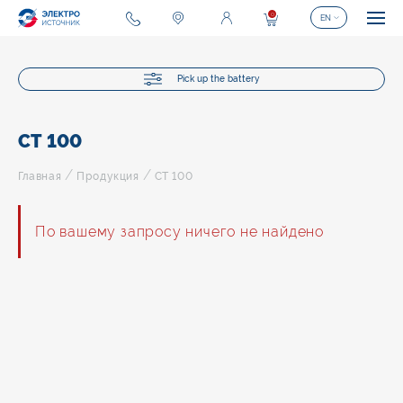
0
EN
Pick up the battery
СТ 100
/
/
Главная
Продукция
СТ 100
По вашему запросу ничего не найдено