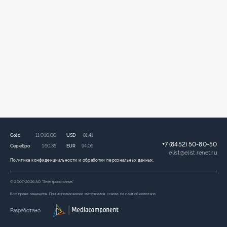
Gold
11 010,00
USD
81,41
+7 (8452) 50-80-50
Серебро
160,35
EUR
94,06
elist
@
elist.renet.ru
Политика конфиденциальности и обработки персональных данных.
© 2007-2026 АО “Электроисточник”
Все права защищены. При использовании материалов ссылка на сайт обязательна.
Разработано